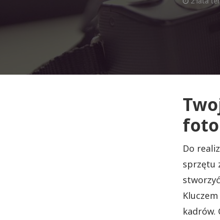
2 lata t
Two
foto
Do reali
sprzętu 
stworzyć
Kluczem 
kadrów. 