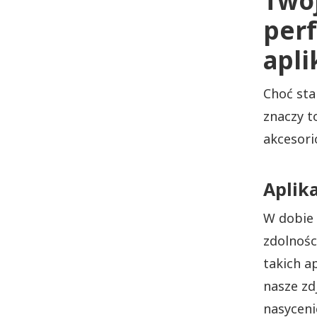
Twó
perf
apli
Choć sta
znaczy to
akcesori
Aplik
W dobie 
zdolnośc
takich a
nasze zd
nasyceni