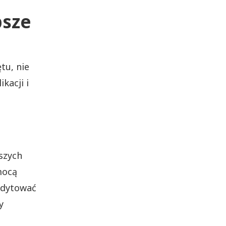
psze
tu, nie
kacji i
szych
mocą
edytować
y