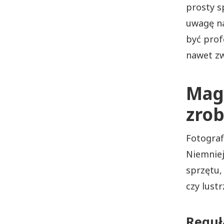
prosty s
uwagę na
być prof
nawet zw
Magi
zrob
Fotografi
Niemniej
sprzętu,
czy lust
Reguł