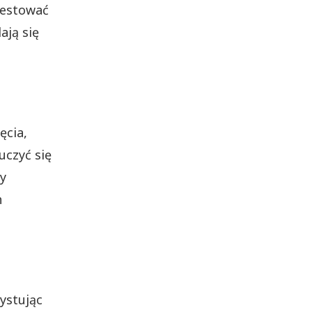
westować
ają się
ęcia,
uczyć się
y
h
zystując