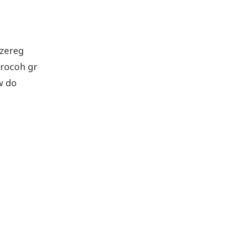
szereg
 rocoh gr
w do