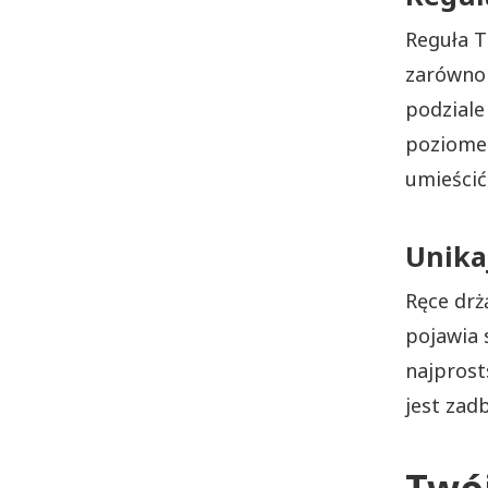
Reguła T
zarówno 
podziale
poziome 
umieścić 
Unika
Ręce drż
pojawia s
najprost
jest zad