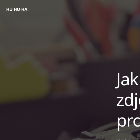
HU HU HA
Jak
zd
pro