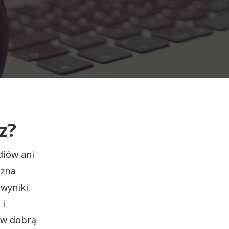
z?
diów ani
ożna
wyniki.
 i
 w dobrą