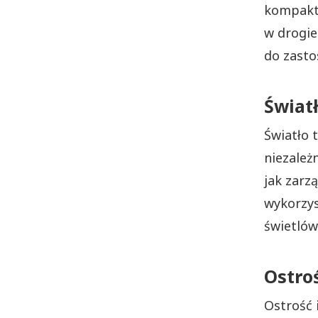
kompaktó
w drogie
do zast
Świat
Światło 
niezależ
jak zarz
wykorzys
świetlów
Ostroś
Ostrość 