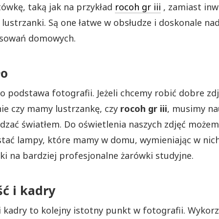
wkę, taką jak na przykład
rocoh gr iii
, zamiast in
 lustrzanki. Są one łatwe w obsłudze i doskonale nad
osowań domowych.
ło
to podstawa fotografii. Jeżeli chcemy robić dobre zdj
nie czy mamy lustrzankę, czy
rocoh gr iii
, musimy na
ądzać światłem. Do oświetlenia naszych zdjęć możem
tać lampy, które mamy w domu, wymieniając w nic
ki na bardziej profesjonalne żarówki studyjne.
ć i kadry
i kadry to kolejny istotny punkt w fotografii. Wykor