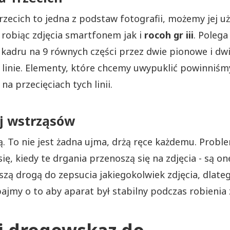
rzecich to jedna z podstaw fotografii, możemy jej u
robiąc zdjęcia smartfonem jak i
rocoh gr iii
. Polega
 kadru na 9 równych części przez dwie pionowe i dw
linie. Elementy, które chcemy uwypuklić powinniśm
na przecięciach tych linii.
j wstrząsów
ą. To nie jest żadna ujma, drżą ręce każdemu. Probl
ię, kiedy te drgania przenoszą się na zdjęcia - są on
szą drogą do zepsucia jakiegokolwiek zdjęcia, dlate
bajmy o to aby aparat był stabilny podczas robienia 