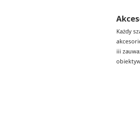
Akces
Każdy sz
akcesori
iii zauw
obiektyw