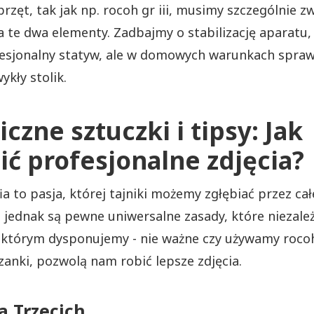
przęt, tak jak np. rocoh gr iii, musimy szczególnie z
 te dwa elementy. Zadbajmy o stabilizację aparatu,
esjonalny statyw, ale w domowych warunkach spraw
ykły stolik.
czne sztuczki i tipsy: Jak
ić profesjonalne zdjęcia?
a to pasja, której tajniki możemy zgłębiać przez całe
 jednak są pewne uniwersalne zasady, które niezale
 którym dysponujemy - nie ważne czy używamy rocoh 
rzanki, pozwolą nam robić lepsze zdjęcia.
a Trzecich