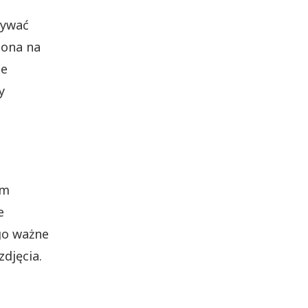
żywać
 ona na
ie
y
em
e
go ważne
zdjęcia.