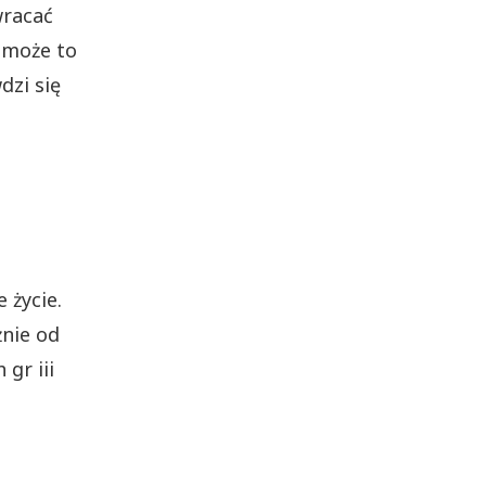
wracać
 może to
dzi się
 życie.
żnie od
gr iii