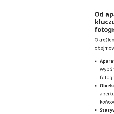
Od ap
klucz
fotog
Określen
obejmowa
Apara
Wybór 
fotogr
Obiek
apert
końcow
Staty