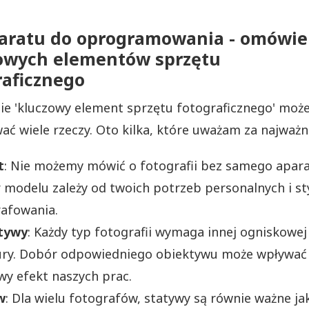
aratu do oprogramowania - omówie
owych elementów sprzętu
raficznego
ie 'kluczowy element sprzętu fotograficznego' moż
ć wiele rzeczy. Oto kilka, które uważam za najważni
t
: Nie możemy mówić o fotografii bez samego apara
modelu zależy od twoich potrzeb personalnych i st
afowania.
tywy
: Każdy typ fotografii wymaga innej ogniskowej 
ury. Dobór odpowiedniego obiektywu może wpływać
y efekt naszych prac.
w
: Dla wielu fotografów, statywy są równie ważne j