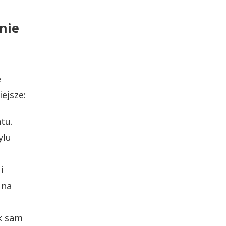
nie
e
ejsze:
tu.
ylu
i
 na
ak sam