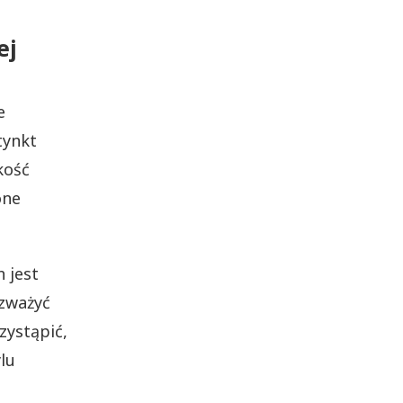
ej
e
tynkt
kość
one
 jest
ozważyć
zystąpić,
lu