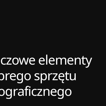
uczowe elementy
brego sprzętu
ograficznego