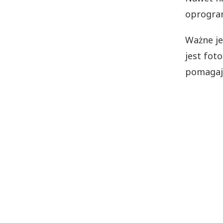
oprogram
Ważne je
jest fot
pomagaj