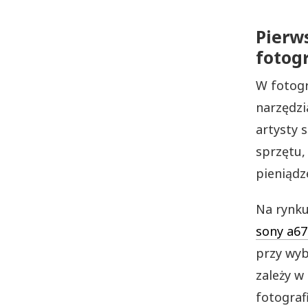
Pierw
fotogr
W fotogr
narzędzi
artysty 
sprzętu,
pieniądz
Na rynku
sony a67
przy wyb
zależy w
fotograf