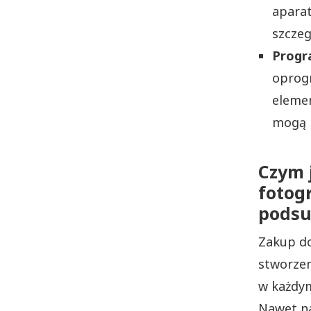
aparat
szczeg
Progr
oprogr
elemen
mogą p
Czym j
fotogr
podsu
Zakup do
stworzeni
w każdym
Nawet na