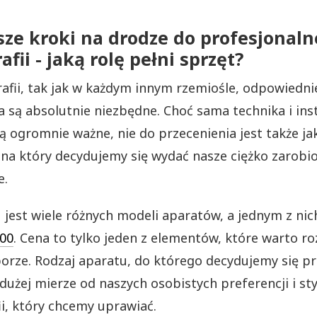
sze kroki na drodze do profesjonaln
afii - jaką rolę pełni sprzęt?
afii, tak jak w każdym innym rzemiośle, odpowiedni
a są absolutnie niezbędne. Choć sama technika i ins
są ogromnie ważne, nie do przecenienia jest także ja
 na który decydujemy się wydać nasze ciężko zarobi
e.
 jest wiele różnych modeli aparatów, a jednym z nich
00
. Cena to tylko jeden z elementów, które warto r
orze. Rodzaj aparatu, do którego decydujemy się pr
 dużej mierze od naszych osobistych preferencji i sty
ii, który chcemy uprawiać.