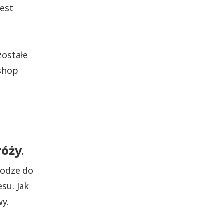
jest
zostałe
shop
óży.
rodze do
esu. Jak
y.