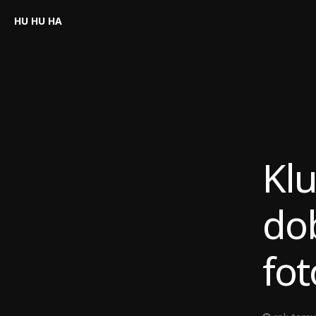
HU HU HA
Kl
do
fot