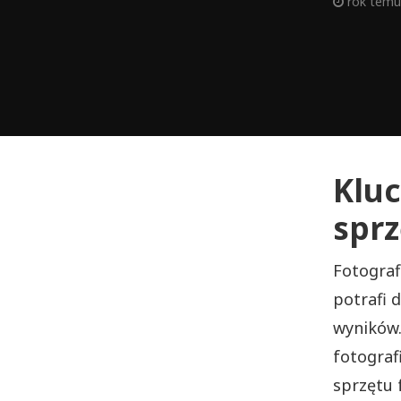
rok temu
Klu
sprz
Fotograf
potrafi 
wyników.
fotograf
sprzętu 