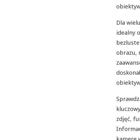
obiektyw
Dla wiel
idealny 
bezluste
obrazu, 
zaawanso
doskonał
obiektyw
Sprawdza
kluczowy
zdjęć, f
Informac
kamerę 