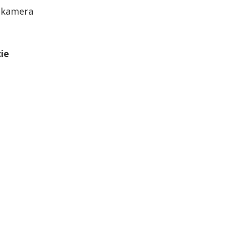
a kamera
ie