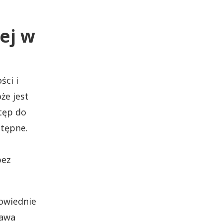
ej w
ści i
że jest
tęp do
stępne.
bez
owiednie
tawa