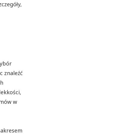
zczegóły,
wybór
c znaleźć
ch
lekkości,
ilmów w
 zakresem