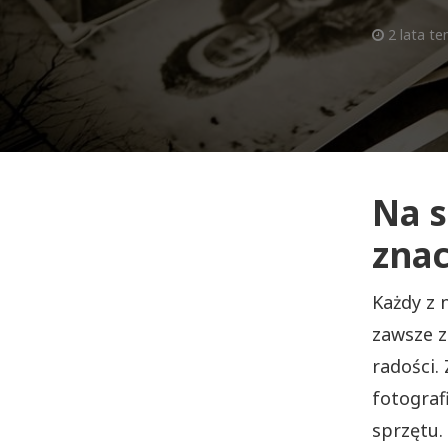
2 lata t
Na s
zna
Każdy z 
zawsze z
radości.
fotograf
sprzętu.