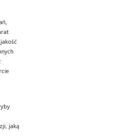
ań,
arat
 jakość
nnych
ż
rcie
ryby
ji, jaką