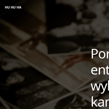
HU HU HA
Por
ent
wy
ka