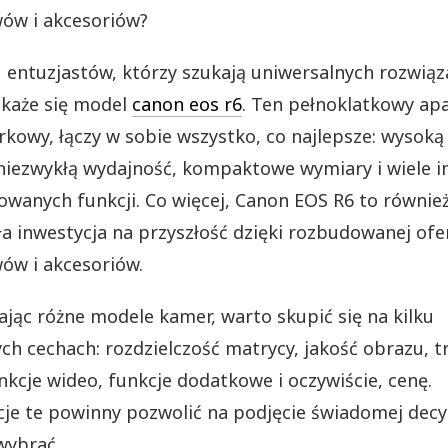
ów i akcesoriów?
u entuzjastów, którzy szukają uniwersalnych rozwiąz
okaże się model
canon eos r6
. Ten pełnoklatkowy ap
rkowy, łączy w sobie wszystko, co najlepsze: wysoką
niezwykłą wydajność, kompaktowe wymiary i wiele i
wanych funkcji. Co więcej, Canon EOS R6 to równie
a inwestycja na przyszłość dzięki rozbudowanej ofe
ów i akcesoriów.
jąc różne modele kamer, warto skupić się na kilku
ch cechach: rozdzielczość matrycy, jakość obrazu, t
unkcje wideo, funkcje dodatkowe i oczywiście, cenę.
je te powinny pozwolić na podjęcie świadomej decyz
wybrać.