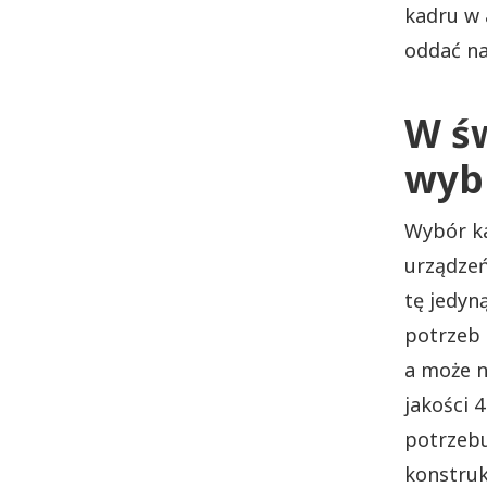
kadru w 
oddać na
W św
wyb
Wybór ka
urządzeń
tę jedyn
potrzeb 
a może n
jakości 
potrzebu
konstruk