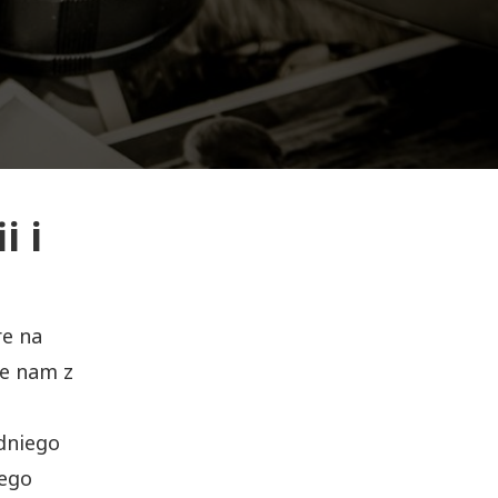
i i
re na
je nam z
edniego
nego