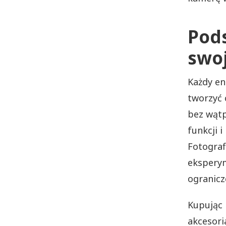
Pod
swoj
Każdy en
tworzyć 
bez wątp
funkcji 
Fotograf
eksperym
ogranicz
Kupując 
akcesori