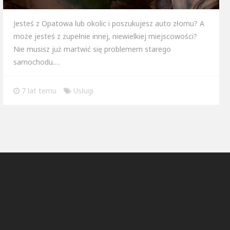
Jesteś z Opatowa lub okolic i poszukujesz auto złomu? A
może jesteś z zupełnie innej, niewielkiej miejscowości?
Nie musisz już martwić się problemem starego
samochodu.…
7 lat temu
Usługi