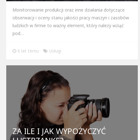
Monitorowanie produkcji oraz inne działania dotyczące
obserwacji i oceny stanu jakości pracy maszyn i zasobów
ludzkich w firmie to ważny element, który należy wziąć
pod…
6 lat temu
Usługi
ZA ILE I JAK WYPOŻYCZYĆ