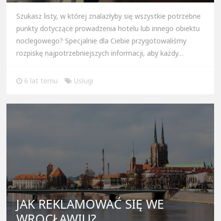
Szukasz listy, w której znalazłyby się wszystkie potrzebne
punkty dotyczące prowadzenia hotelu lub innego obiektu
noclegowego? Specjalnie dla Ciebie przygotowaliśmy
rozpiskę najpotrzebniejszych informacji, aby każdy…
6 lat temu
Usługi
JAK REKLAMOWAĆ SIĘ WE
WROCŁAWIU?