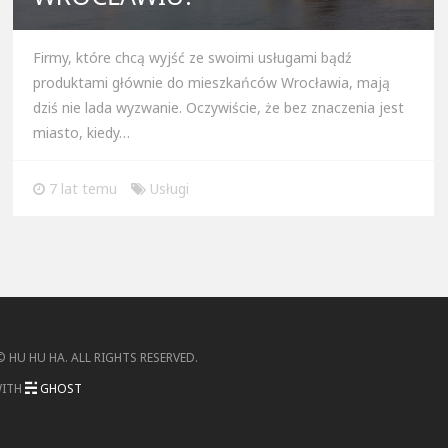
Firmy, które chcą wyjść ze swoimi usługami bądź
produktami głównie do mieszkańców Wrocławia, mają
dziś nie lada wyzwanie. Oczywiście, że bez znaczenia jest
miasto, kiedy…
7 lat temu
Usługi
 ©
HU HU HA
.
ALL RIGHTS RESERVED
.
WITH
GHOST