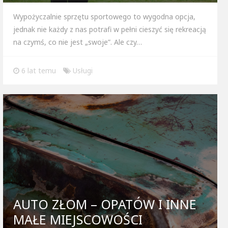
Wypożyczalnie sprzętu sportowego to wygodna opcja,
jednak nie każdy z nas potrafi w pełni cieszyć się rekreacją
na czymś, co nie jest „swoje”. Ale czy…
6 lat temu
Usługi
AUTO ZŁOM – OPATÓW I INNE
MAŁE MIEJSCOWOŚCI