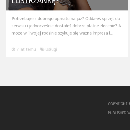
LUSTRZANKĘ?
Potrzebujesz dobrego aparatu na już? Oddałeś sprzęt do
serwisu i jednocześnie dostałeś dobrze płatne zlecenie? A
może w Twojej rodzinie szykuje się ważna impreza i…
7 lat temu
Usługi
COPYRIGHT
PUBLISHED 