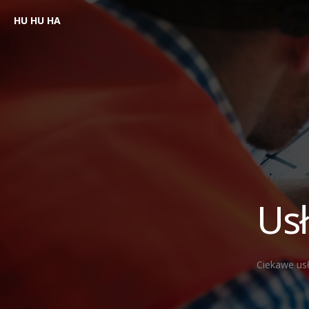
HU HU HA
Usł
Ciekawe usł